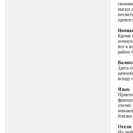
своими
маски 
несмет
превос
Ночна
Кроме 
ночную
все к 
район 
Валют
Здесь 
ценообр
всюду 
Язык
Практи
француз
отелях 
никаког
близки
Отели
На люб