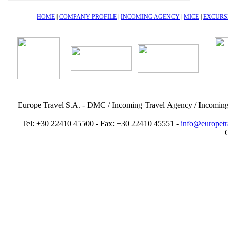
HOME
|
COMPANY PROFILE
|
INCOMING AGENCY
|
MICE
|
EXCURS
Europe Travel S.A. - DMC / Incoming Travel Αgency / Incomin
Tel: +30 22410 45500 - Fax: +30 22410 45551 -
info@europetr