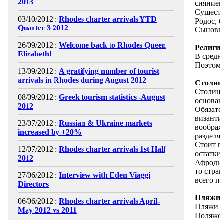
2013
сияние
Сущест
03/10/2012 :
Rhodes charter arrivals YTD
Родос, 
Quarter 3 2012
Сыновь
26/09/2012 :
Welcome back to Rhodes Queen
Религ
Elizabeth!
В сред
Поэтом
13/09/2012 :
A gratifying number of tourist
arrivals in Rhodes during August 2012
Столи
Столица
08/09/2012 :
Greek tourism statistics -August
основа
2012
Обязат
визант
23/07/2012 :
Russian & Ukraine markets
вообра
increased by +20%
раздел
Стоит 
12/07/2012 :
Rhodes charter arrivals 1st Half
остатк
2012
Афродит
то стр
27/06/2012 :
Interview with Eden Viaggi
всего 
Directors
Пляжи
06/06/2012 :
Rhodes charter arrivals April-
Пляжи 
May 2012 vs 2011
Поляже