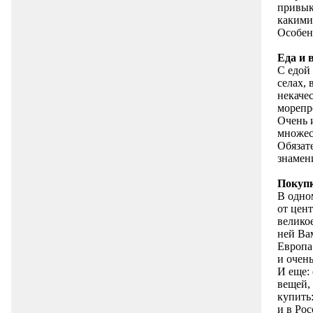
привыка
какими
Особен
Еда и 
С едой
селах, 
некачес
морепр
Очень и
множест
Обязат
знамен
Покуп
В одном
от цент
велико
ней Ва
Европа
и очень
И еще:
вещей, 
купить
и в Рос