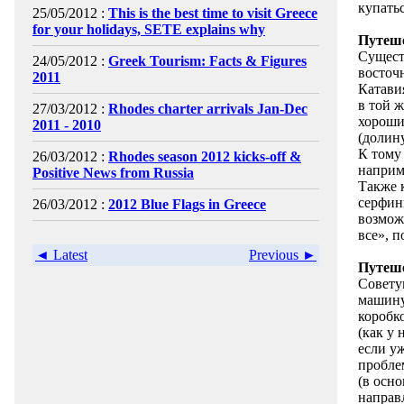
купать
25/05/2012 :
This is the best time to visit Greece
for your holidays, SETE explains why
Путеш
Сущест
24/05/2012 :
Greek Tourism: Facts & Figures
восточ
2011
Катави
в той 
27/03/2012 :
Rhodes charter arrivals Jan-Dec
хороши
2011 - 2010
(долин
К тому
26/03/2012 :
Rhodes season 2012 kicks-off &
наприм
Positive News from Russia
Также 
серфин
26/03/2012 :
2012 Blue Flags in Greece
возмож
все», 
◄ Latest
Previous ►
Путеше
Совету
машину
коробк
(как у 
если у
пробле
(в осно
направл