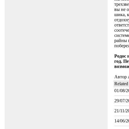
трехзве
вы не о
шика, 
отдохн
ответст
соотеч
систем
райны 
побере
Родос 
год. П
возмож
Автор
Related
01/08/2
29/07/2
21/11/2
14/06/2