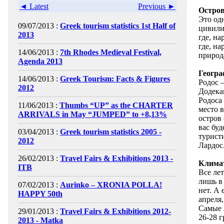
◄ Latest
Previous ►
Остров
Это одн
09/07/2013 :
Greek tourism statistics 1st Half of
цивили
2013
где, н
где, на
14/06/2013 :
7th Rhodes Medieval Festival,
природ
Agenda 2013
Геогр
14/06/2013 :
Greek Tourism: Facts & Figures
Родос 
2012
Додека
Родоса 
11/06/2013 :
Thumbs “UP” as the CHARTER
место 
ARRIVALS in May “JUMPED” to +8,13%
остров 
вас бу
03/04/2013 :
Greek tourism statistics 2005 -
турист
2012
Лардос
26/02/2013 :
Travel Fairs & Exhibitions 2013 -
Клима
ITB
Все ле
лишь в 
07/02/2013 :
Aurinko – XRONIA POLLA!
нет. А 
HAPPY 50th
апреля,
Самые 
29/01/2013 :
Travel Fairs & Exhibitions 2012-
26-28 
2013 - Matka