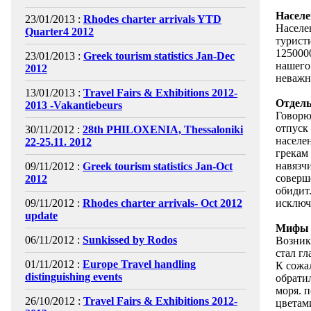
Населе
23/01/2013 :
Rhodes charter arrivals YTD
Населе
Quarter4 2012
туристи
1250000
23/01/2013 :
Greek tourism statistics Jan-Dec
нашего 
2012
неважн
13/01/2013 :
Travel Fairs & Exhibitions 2012-
Отдель
2013 -Vakantiebeurs
Говорю
отпуск 
30/11/2012 :
28th PHILOXENIA, Thessaloniki
населен
22-25.11. 2012
грекам
навязч
09/11/2012 :
Greek tourism statistics Jan-Oct
соверш
2012
обидит.
09/11/2012 :
Rhodes charter arrivals- Oct 2012
исключ
update
Мифы о
06/11/2012 :
Sunkissed by Rodos
Возник
стал г
01/11/2012 :
Europe Travel handling
К сожа
distinguishing events
обратил
моря. 
26/10/2012 :
Travel Fairs & Exhibitions 2012-
цветами