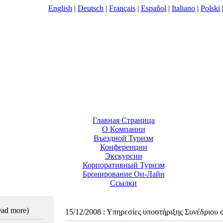
English
|
Deutsch
|
Français
|
Español
|
Italiano
|
Polski
Главная Страница
О Компании
Въездной Туризм
Конференции
Экскурсии
Корпоративный Туризм
Бронирование Он-Лайн
Ссылки
read more)
15/12/2008
:
Υπηρεσίες υποστήριξης Συνέδριου 