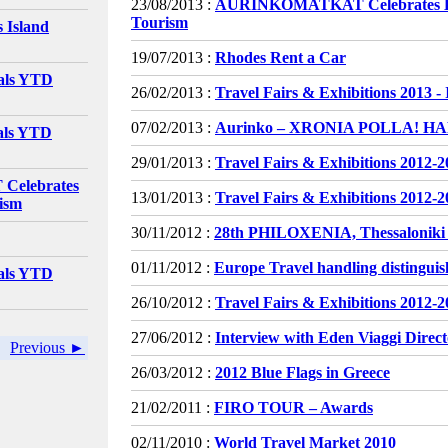
23/08/2013 :
AURINKOMATKAT Celebrates Half
Tourism
 Island
19/07/2013 :
Rhodes Rent a Car
vals YTD
26/02/2013 :
Travel Fairs & Exhibitions 2013 -
07/02/2013 :
Aurinko – XRONIA POLLA! HA
vals YTD
29/01/2013 :
Travel Fairs & Exhibitions 2012-
elebrates
13/01/2013 :
Travel Fairs & Exhibitions 2012-
rism
30/11/2012 :
28th PHILOXENIA, Thessaloniki 2
01/11/2012 :
Europe Travel handling distinguis
vals YTD
26/10/2012 :
Travel Fairs & Exhibitions 2012-2
27/06/2012 :
Interview with Eden Viaggi Direct
Previous ►
26/03/2012 :
2012 Blue Flags in Greece
21/02/2011 :
FIRO TOUR – Awards
02/11/2010 :
World Travel Market 2010