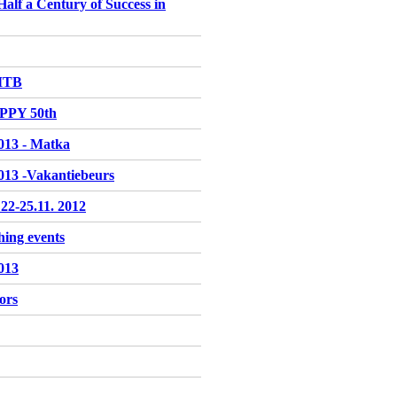
 a Century of Success in
 ITB
PPY 50th
2013 - Matka
2013 -Vakantiebeurs
2-25.11. 2012
hing events
013
ors