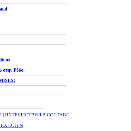
sual
tions
υ στην Ρόδο
MISES!
И
|
ПУТЕШЕСТВИЯ В СОСТАВЕ
REA LOGIN