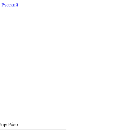
|
Pусский
στην Ρόδο