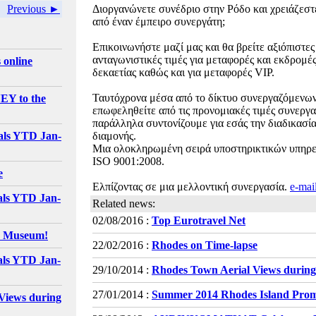
Previous ►
Διοργανώνετε συνέδριο στην Ρόδο και χρειάζεστ
από έναν έμπειρο συνεργάτη;
Επικοινωνήστε μαζί μας και θα βρείτε αξιόπιστες
ανταγωνιστικές τιμές για μεταφορές και εκδρομ
 online
δεκαετίας καθώς και για μεταφορές VIP.
Ταυτόχρονα μέσα από το δίκτυο συνεργαζόμενων
EY to the
επωφεληθείτε από τις προνομιακές τιμές συνεργ
παράλληλα συντονίζουμε για εσάς την διαδικασί
als YTD Jan-
διαμονής.
Μια ολοκληρωμένη σειρά υποστηρικτικών υπηρεσ
ISO 9001:2008.
e
Ελπίζοντας σε μια μελλοντική συνεργασία.
e-mai
als YTD Jan-
Related news:
02/08/2016 :
Top Eurotravel Net
e Museum!
22/02/2016 :
Rhodes on Time-lapse
als YTD Jan-
29/10/2014 :
Rhodes Town Aerial Views during
27/01/2014 :
Summer 2014 Rhodes Island Pro
Views during