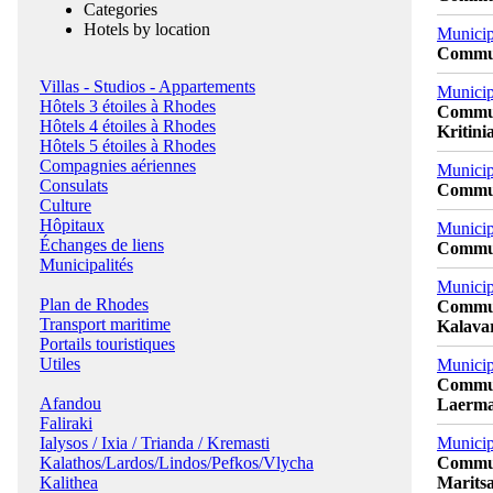
Categories
Hotels by location
Municip
Commun
Villas - Studios - Appartements
Municipa
Hôtels 3 étoiles à Rhodes
Communi
Hôtels 4 étoiles à Rhodes
Kritini
Hôtels 5 étoiles à Rhodes
Compagnies aériennes
Municipa
Consulats
Communi
Culture
Hôpitaux
Municip
Échanges de liens
Communi
Municipalités
Municip
Plan de Rhodes
Communi
Transport maritime
Kalavar
Portails touristiques
Utiles
Municip
Communi
Afandou
Laerma
Faliraki
Ialysos / Ixia / Trianda / Kremasti
Municip
Kalathos/Lardos/Lindos/Pefkos/Vlycha
Communi
Kalithea
Maritsa