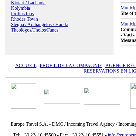
Kiotari / Lachania
Municip
Kolymbia
Site of
Profitis Ilias
Rhodes Town
Municip
Stegna / Archangelos / Haraki
Communi
Theologos/Tholos/Fanes
- Vati 
Mesanag
ACCUEIL
|
PROFIL DE LA COMPAGNIE
|
AGENCE RÉC
RESERVATIONS EN LI
Europe Travel S.A. - DMC / Incoming Travel Αgency / Incomin
Tel: +30 22410 45500 - Fax: +30 22410 45551 -
info@europetr