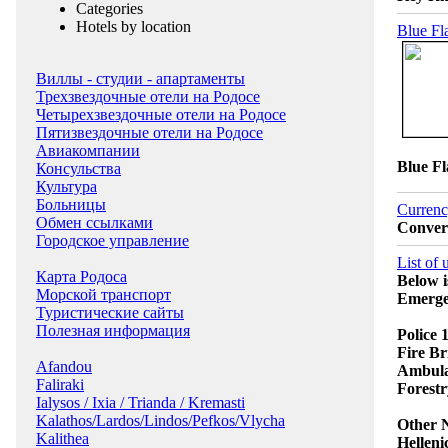
Categories
Hotels by location
Blue Fl
Виллы - студии - апартаменты
Трехзвездочные отели на Родосе
Четырехзвездочные отели на Родосе
Пятизвездочные отели на Родосе
Авиакомпании
Blue Fl
Консульства
Культура
Больницы
Currenc
Обмен ссылками
Conver
Городское управление
List of
Карта Родоса
Below i
Морской транспорт
Emerge
Туристические сайты
Полезная информация
Police
1
Fire Br
Afandou
Ambula
Faliraki
Forestr
Ialysos / Ixia / Trianda / Kremasti
Kalathos/Lardos/Lindos/Pefkos/Vlycha
Other 
Kalithea
Helleni