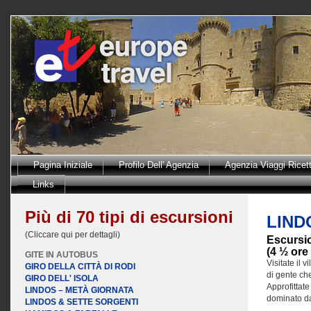
Pagina Iniziale
Profilo Dell' Agenzia
Agenzia Viaggi Ricet
Links
Più di 70 tipi di escursioni
LIND
(Cliccare qui per dettagli)
Escursio
(4 ½ ore
GITE IN AUTOBUS
Visitate il 
GIRO DELLA CITTÀ DI RODI
di gente ch
GIRO DELL' ISOLA
Approfittate
LINDOS – METÀ GIORNATA
dominato dal
LINDOS & SETTE SORGENTI