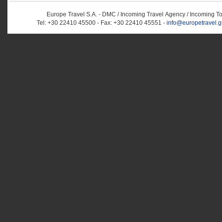
Europe Travel S.A. - DMC / Incoming Travel Αgency / Incoming T
Tel: +30 22410 45500 - Fax: +30 22410 45551 -
info@europetravel.g